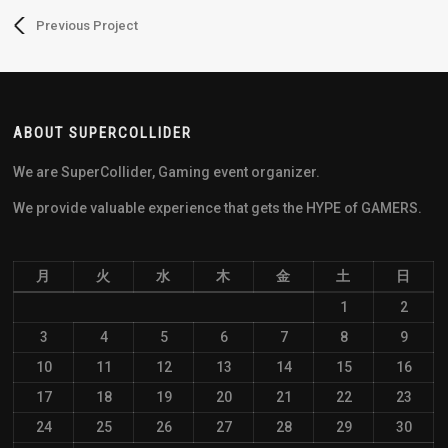
Previous Project
ABOUT SUPERCOLLIDER
We are SuperCollider, Gaming event organizer.
We provide valuable experience that gets the HYPE of GAMERS.
月
火
水
木
金
土
日
1
2
3
4
5
6
7
8
9
10
11
12
13
14
15
16
17
18
19
20
21
22
23
24
25
26
27
28
29
30