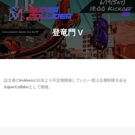
Skip
to
Menu
content
登竜門 V
設立者のkokkenが以前より不定期開催していた一部上位層制限大会を
SuperColliderとして開催。