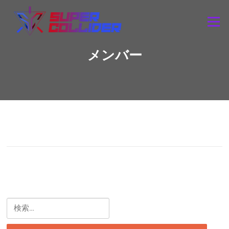
Skip
to
Menu
content
メンバー
検
索: