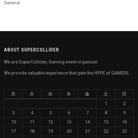
General
ABOUT SUPERCOLLIDER
We are SuperCollider, Gaming event organizer.
We provide valuable experience that gets the HYPE of GAMERS.
月
火
水
木
金
土
日
1
2
3
4
5
6
7
8
9
10
11
12
13
14
15
16
17
18
19
20
21
22
23